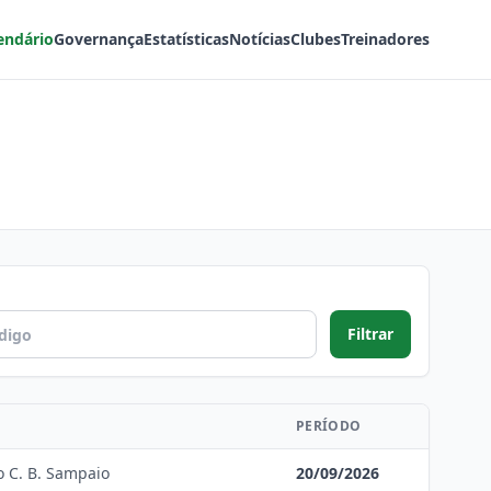
endário
Governança
Estatísticas
Notícias
Clubes
Treinadores
Filtrar
PERÍODO
o C. B. Sampaio
20/09/2026