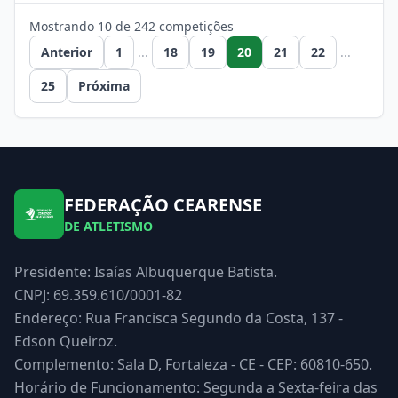
Mostrando 10 de 242 competições
Anterior
1
...
18
19
20
21
22
...
25
Próxima
FEDERAÇÃO CEARENSE
DE ATLETISMO
Presidente: Isaías Albuquerque Batista.
CNPJ: 69.359.610/0001-82
Endereço: Rua Francisca Segundo da Costa, 137 -
Edson Queiroz.
Complemento: Sala D, Fortaleza - CE - CEP: 60810-650.
Horário de Funcionamento: Segunda a Sexta-feira das