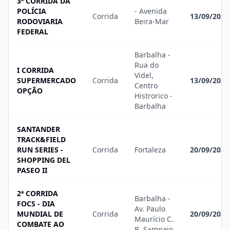
3ª CORRIDA DA
POLÍCIA
- Avenida
Corrida
13/09/2026
RODOVIARIA
Beira-Mar
FEDERAL
Barbalha -
Rua do
I CORRIDA
Videl,
SUPERMERCADO
Corrida
13/09/2026
Centro
OPÇÃO
Histrorico -
Barbalha
SANTANDER
TRACK&FIELD
RUN SERIES -
Corrida
Fortaleza
20/09/2026
SHOPPING DEL
PASEO II
2ª CORRIDA
Barbalha -
FOCS - DIA
Av. Paulo
MUNDIAL DE
Corrida
20/09/2026
Maurício C.
COMBATE AO
B. Sampaio